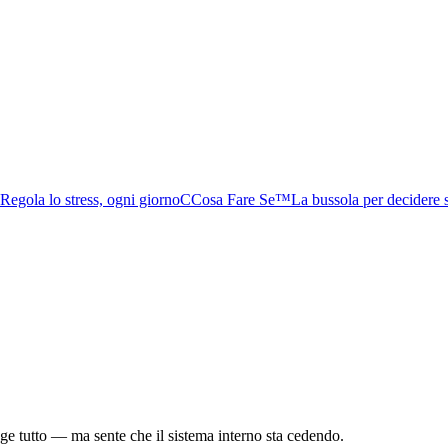
Regola lo stress, ogni giorno
C
Cosa Fare Se™
La bussola per decidere 
ge tutto — ma sente che il sistema interno sta cedendo.