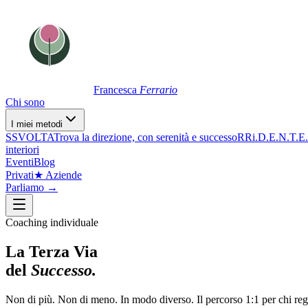
Francesca
Ferrario
Chi sono
I miei metodi
S
SVOLTA
Trova la direzione, con serenità e successo
R
Ri.D.E.N.T.E.
interiori
Eventi
Blog
Privati
★ Aziende
Parliamo →
Coaching individuale
La Terza Via
del
Successo.
Non di più. Non di meno. In modo diverso. Il percorso 1:1 per chi reg