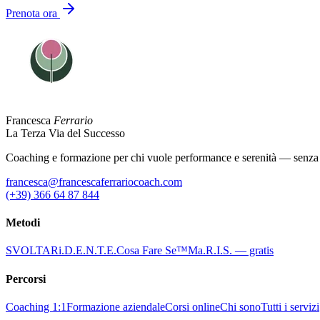
Prenota ora
Francesca
Ferrario
La Terza Via del Successo
Coaching e formazione per chi vuole performance e serenità — senza d
francesca@francescaferrariocoach.com
(+39) 366 64 87 844
Metodi
SVOLTA
Ri.D.E.N.T.E.
Cosa Fare Se™
Ma.R.I.S. — gratis
Percorsi
Coaching 1:1
Formazione aziendale
Corsi online
Chi sono
Tutti i servizi